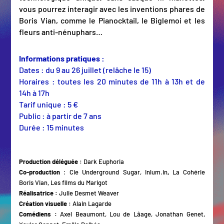
vous pourrez interagir avec les inventions phares de
Boris Vian, comme le Pianocktail, le Biglemoi et les
fleurs anti-nénuphars…
Informations pratiques :
Dates : du 9 au 26 juillet (relâche le 15)
Horaires :
toutes les
20 minutes de 11h à 13h et de
14h à 17h
Tarif unique : 5 €
Public : à partir de 7 ans
Durée : 15 minutes
Production déléguée :
Dark Euphoria
Co-production
: Cie Underground Sugar, Inlum.in
,
La Cohérie
Boris Vian, Les films du Marigot
Réalisatrice :
Julie Desmet Weaver
Création visuelle :
Alain Lagarde
Comédiens :
Axel Beaumont, Lou de Lâage, Jonathan Genet,