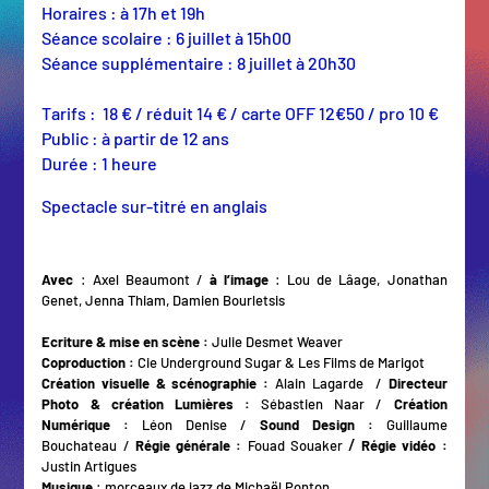
Horaires : à 17h et 19h
Séance scolaire : 6 juillet à 15h00
Séance supplémentaire : 8 juillet à 20h30
Tarifs : 18 € / réduit 14 € / carte OFF 12€50 / pro 10 €
Public : à partir de 12 ans
Durée : 1 heure
Spectacle sur-titré en anglais
Avec
: Axel Beaumont /
à l’image
: Lou de Lâage, Jonathan
Genet, Jenna Thiam, Damien Bourletsis
Ecriture & mise en scène :
Julie Desmet Weaver
Coproduction :
Cie Underground Sugar & Les Films de Marigot
Création visuelle & scénographie :
Alain Lagarde /
Directeur
Photo & création Lumières :
Sébastien Naar /
Création
Numérique :
Léon Denise /
Sound Design :
Guillaume
/
Bouchateau /
Régie générale :
Fouad Souaker
Régie vidéo :
Justin Artigues
Musique
: morceaux de jazz de Michaël Ponton