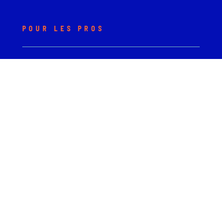
POUR LES PROS
PRESSE
ÉVÈNEMENT SUR MESURE - PRIVATISATION
MÉCÉNAT