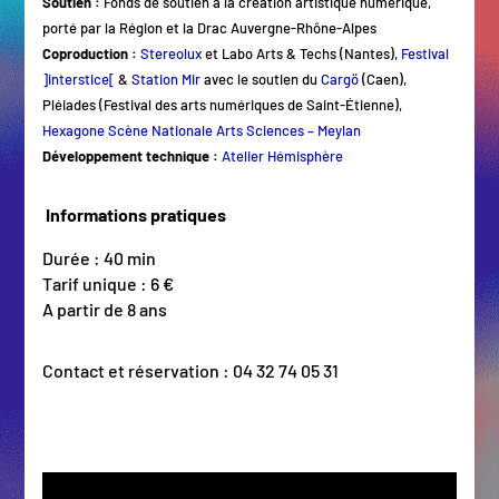
Soutien :
Fonds de soutien à la création artistique numérique,
porté par la Région et la Drac Auvergne-Rhône-Alpes
Coproduction :
Stereolux
et Labo Arts & Techs (Nantes),
Festival
]interstice[
&
Station Mir
avec le soutien du
Cargö
(Caen),
Pléiades (Festival des arts numériques de Saint-Étienne),
Hexagone Scène Nationale Arts Sciences – Meylan
Développement technique :
Atelier Hémisphère
Informations pratiques
Durée : 40 min
Tarif unique : 6 €
A partir de 8 ans
Contact et réservation : 04 32 74 05 31