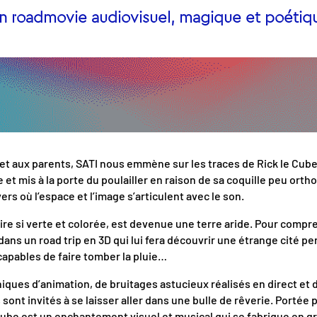
n roadmovie audiovisuel, magique et poétiq
 et aux parents, SATI nous emmène sur les traces de Rick le Cub
et mis à la porte du poulailler en raison de sa coquille peu orth
rs où l’espace et l’image s’articulent avec le son.
ire si verte et colorée, est devenue une terre aride. Pour compr
dans un road trip en 3D qui lui fera découvrir une étrange cité p
capables de faire tomber la pluie…
iques d’animation, de bruitages astucieux réalisés en direct et 
sont invités à se laisser aller dans une bulle de rêverie. Portée 
Cube est un enchantement visuel et musical qui se fabrique en g