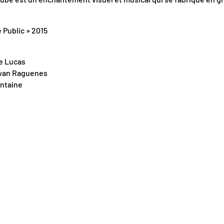
 Public » 2015
se Lucas
rwan Raguenes
ontaine