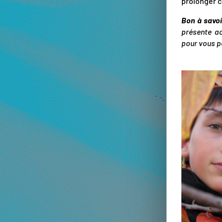
prolonger c
Bon à savo
présente a
pour vous pe