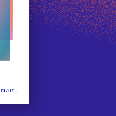
 EN VILLE
→