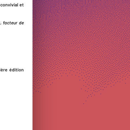
convivial et
, facteur de
ière édition