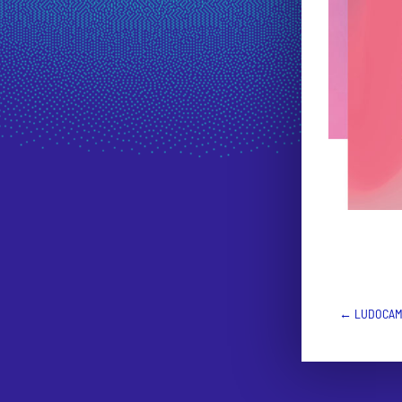
←
LUDOCAMP