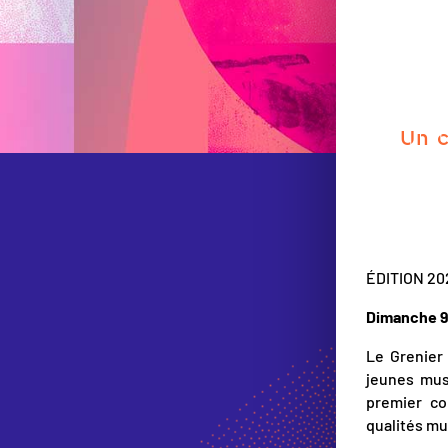
Un c
ÉDITION 20
Dimanche 9
Le Grenier
jeunes mus
premier co
qualités m