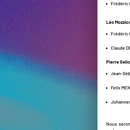
Frédéric 
Léo Mozzic
Frédéric 
Claude D
Pierre Seli
Jean-Séba
Felix ME
Johannes
Nous seron