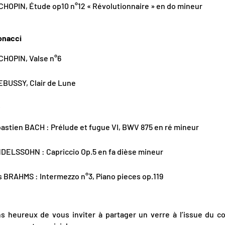
CHOPIN, Étude op10 n°12 « Révolutionnaire » en do mineur
onacci
CHOPIN, Valse n°6
EBUSSY, Clair de Lune
c
stien BACH : Prélude et fugue VI, BWV 875 en ré mineur
NDELSSOHN : Capriccio Op.5 en fa dièse mineur
 BRAHMS : Intermezzo n°3, Piano pieces op.119
s heureux de vous inviter à partager un verre à l’issue du co