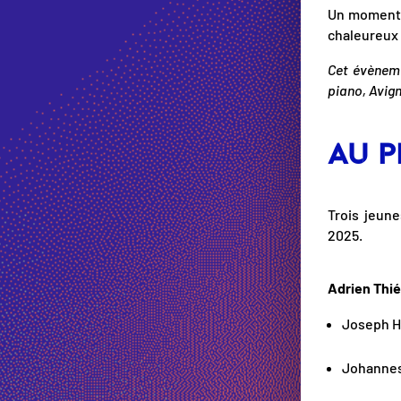
Un moment d
chaleureux 
Cet évèneme
piano, Avig
AU 
Trois jeune
2025.
Adrien Thié
Joseph HA
Johannes