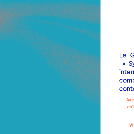
Le G
« Sy
inte
comm
cont
Ave
Lab2
V