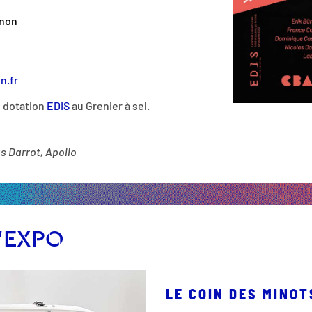
gnon
n.fr
e dotation
EDIS
au Grenier à sel.
las Darrot, Apollo
’EXPO
LE COIN DES MINOT