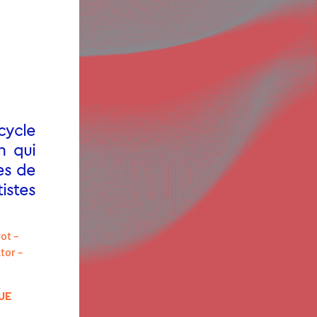
cycle
n qui
es de
istes
ot –
tor –
UE