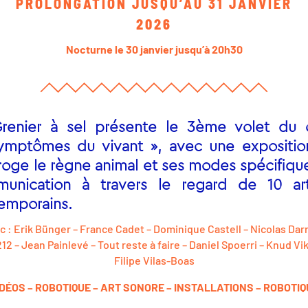
PROLONGATION JUSQU’AU 31 JANVIER
2026
Nocturne le 30 janvier jusqu’à 20h30
renier à sel présente le 3ème volet du 
mptômes du vivant », avec une expositio
rroge le règne animal et ses modes spécifiqu
unication à travers le regard de 10 art
emporains
.
c :
Erik Bünger – France Cadet – Dominique Castell – Nicolas Darr
12 – Jean Painlevé – Tout reste à faire – Daniel Spoerri – Knud Vik
Filipe Vilas-Boas
IDÉOS – ROBOTIQUE – ART SONORE – INSTALLATIONS – ROBOTIQ